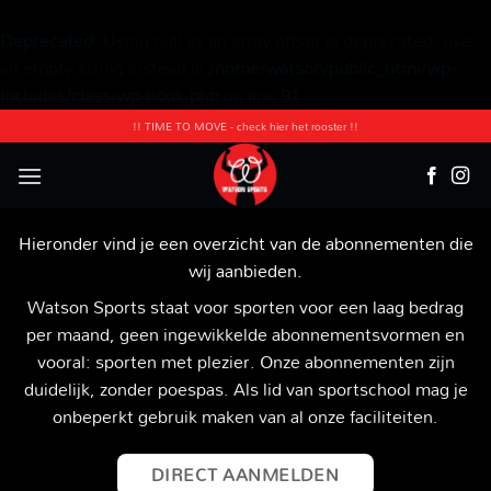
Deprecated
: Using null as an array offset is deprecated, use
an empty string instead in
/home/watson/public_html/wp-
includes/class-wp-hook.php
on line
91
Ga
!! TIME TO MOVE - check hier het rooster !!
naar
inhoud
Hieronder vind je een overzicht van de abonnementen die
wij aanbieden.
Watson Sports staat voor sporten voor een laag bedrag
per maand, geen ingewikkelde abonnementsvormen en
vooral: sporten met plezier. Onze abonnementen zijn
duidelijk, zonder poespas. Als lid van sportschool mag je
onbeperkt gebruik maken van al onze faciliteiten.
DIRECT AANMELDEN