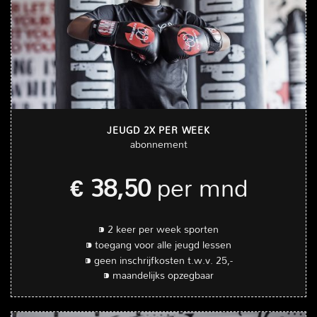
JEUGD 2X PER WEEK
abonnement
€ 38,50
per mnd
⁍ 2 keer per week sporten
⁍ toegang voor alle jeugd lessen
⁍ geen inschrijfkosten t.w.v. 25,-
⁍ maandelijks opzegbaar