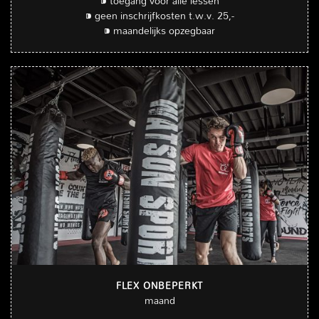
⁍ toegang voor alle lessen
⁍ geen inschrijfkosten t.w.v. 25,-
⁍ maandelijks opzegbaar
FLEX ONBEPERKT
maand