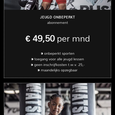
JEUGD ONBEPERKT
abonnement
€ 49,50
per mnd
⁍ onbeperkt sporten
⁍ toegang voor alle jeugd lessen
⁍ geen inschrijfkosten t.w.v. 25,-
⁍ maandelijks opzegbaar