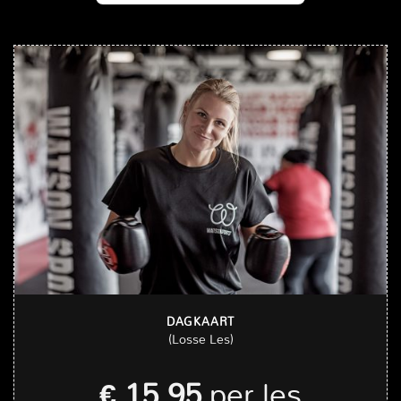
DAGKAART
(Losse Les)
€ 15,95
per les